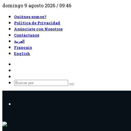
domingo 9 agosto 2026 / 09:46
Quiénes somos?
Política de Privacidad
Anúnciate con Nosotros
Contáctanos
العربية
Français
English
RSS
Facebook
X
Buscar
por
Menú