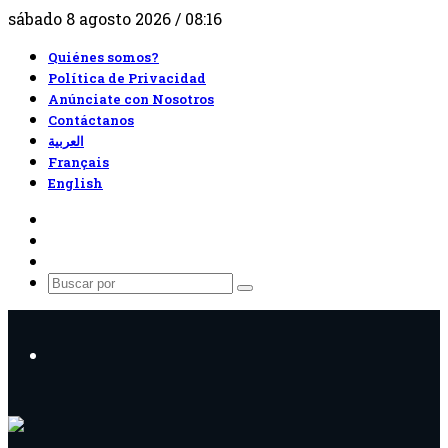
sábado 8 agosto 2026 / 08:16
Quiénes somos?
Política de Privacidad
Anúnciate con Nosotros
Contáctanos
العربية
Français
English
RSS
Facebook
X
Buscar
por
Menú