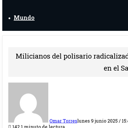
Mundo
Milicianos del polisario radicaliz
en el S
Omar Torres
lunes 9 junio 2025 / 15:
142
1 minuto de lectura