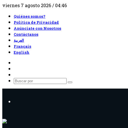
viernes 7 agosto 2026 / 04:46
Quiénes somos?
Política de Privacidad
Anúnciate con Nosotros
Contáctanos
العربية
Français
English
RSS
Facebook
X
Buscar
por
Menú