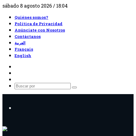
sábado 8 agosto 2026 / 18:04
Quiénes somos?
Política de Privacidad
Anúnciate con Nosotros
Contáctanos
العربية
Français
English
RSS
Facebook
X
Buscar
por
Menú