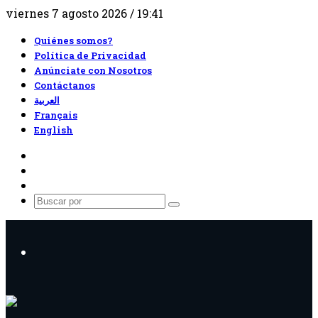
viernes 7 agosto 2026 / 19:41
Quiénes somos?
Política de Privacidad
Anúnciate con Nosotros
Contáctanos
العربية
Français
English
RSS
Facebook
X
Buscar
por
Menú