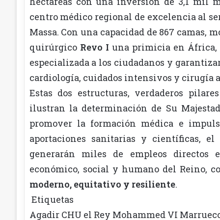
hectáreas con una inversión de 3,1 mil 
centro médico regional de excelencia al ser
Massa. Con una capacidad de 867 camas, mo
quirúrgico
Revo I
una primicia en África, 
especializada a los ciudadanos y garantiz
cardiología, cuidados intensivos y cirugía 
Estas dos estructuras, verdaderos pilare
ilustran la determinación de Su Majestad 
promover la formación médica e impulsa
aportaciones sanitarias y científicas, el
generarán miles de empleos directos e 
económico, social y humano del Reino, c
moderno, equitativo y resiliente
.
Etiquetas
Agadir
CHU
el Rey Mohammed VI
Marruec