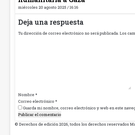
miércoles 20 agosto 2025 / 16:16
Deja una respuesta
Tu dirección de correo electrónico no será publicada.
Los cam
C
o
m
e
n
t
a
r
i
Nombre
*
o
Correo electrónico
*
*
Guarda mi nombre, correo electrónico y web en este nave
© Derechos de edición 2026, todos los derechos reservados 
RSS