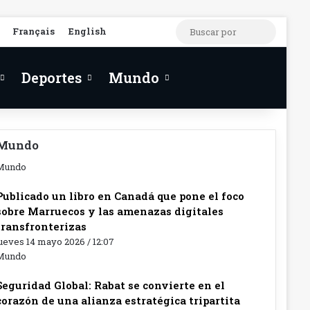
RSS
Facebook
X
Buscar
Français
English
por
Deportes
Mundo
Mundo
Mundo
Publicado un libro en Canadá que pone el foco
sobre Marruecos y las amenazas digitales
transfronterizas
ueves 14 mayo 2026 / 12:07
Mundo
Seguridad Global: Rabat se convierte en el
corazón de una alianza estratégica tripartita