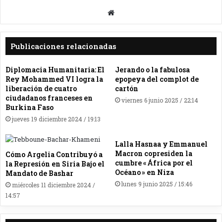
Sitio
web
Publicaciones relacionadas
Diplomacia Humanitaria: El
Jerando o la fabulosa
Rey Mohammed VI logra la
epopeya del complot de
liberación de cuatro
cartón
ciudadanos franceses en
viernes 6 junio 2025 / 22:14
Burkina Faso
jueves 19 diciembre 2024 / 19:13
Lalla Hasnaa y Emmanuel
Macron copresiden la
Cómo Argelia Contribuyó a
cumbre « África por el
la Represión en Siria Bajo el
Océano » en Niza
Mandato de Bashar
lunes 9 junio 2025 / 15:46
miércoles 11 diciembre 2024 /
14:57