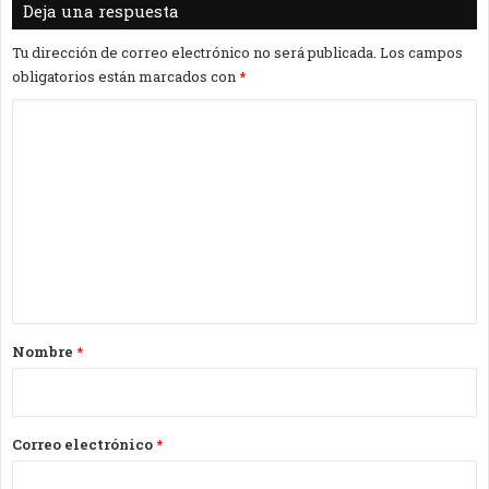
Deja una respuesta
Tu dirección de correo electrónico no será publicada.
Los campos
obligatorios están marcados con
*
C
o
m
e
n
t
a
r
Nombre
*
i
o
*
Correo electrónico
*