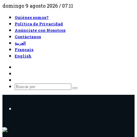
domingo 9 agosto 2026 / 07:11
Quiénes somos?
Política de Privacidad
Anúnciate con Nosotros
Contáctanos
العربية
Français
English
RSS
Facebook
X
Buscar
por
Menú