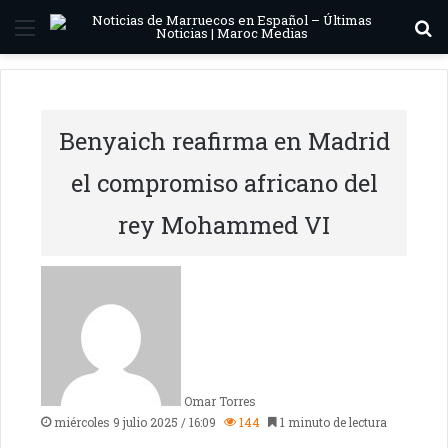
Menú
B
Benyaich reafirma en Madrid
el compromiso africano del
rey Mohammed VI
Omar Torres
miércoles 9 julio 2025 / 16:09
144
1 minuto de lectura