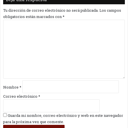
Tu dirección de correo electrónico no será publicada.
Los campos
obligatorios están marcados con
*
C
o
m
e
n
t
a
r
i
o
*
Nombre
*
Correo electrónico
*
Guarda mi nombre, correo electrónico y web en este navegador
para la próxima vez que comente.