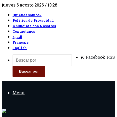
jueves 6 agosto 2026 / 10:28
Quiénes somos?
Política de Privacidad
Anúnciate con Nosotros
Contáctanos
العربية
Français
English
X
Facebook
RSS
Buscar por
Menú