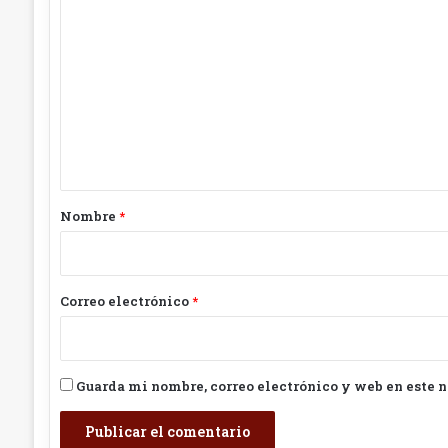
C
o
m
e
n
t
a
r
Nombre
*
i
o
*
Correo electrónico
*
Guarda mi nombre, correo electrónico y web en este 