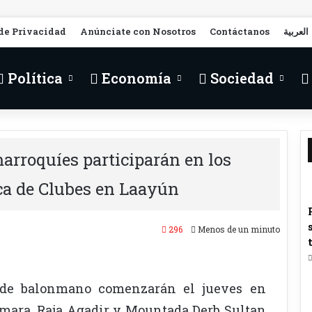
 de Privacidad
Anúnciate con Nosotros
Contáctanos
العربية
Política
Economía
Sociedad
arroquíes participarán en los
ca de Clubes en Laayún
296
Menos de un minuto
 de balonmano comenzarán el jueves en
Smara, Raja Agadir y Mountada Derb Sultan