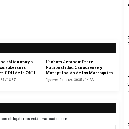
ne sólido apoyo
Hicham Jerando: Entre
 su soberanía
Nacionalidad Canadiense y
 en CDH de la ONU
Manipulación de los Marroquíes
25 / 18:37
jueves 6 marzo 2025 / 14:22
pos obligatorios están marcados con
*