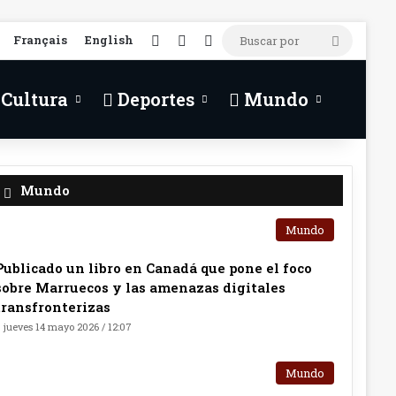
RSS
Facebook
X
Français
English
Buscar
por
Cultura
Deportes
Mundo
Mundo
Mundo
Publicado un libro en Canadá que pone el foco
sobre Marruecos y las amenazas digitales
transfronterizas
jueves 14 mayo 2026 / 12:07
Mundo