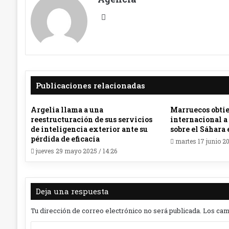
Sit
io
we
b
Publicaciones relacionadas
Argelia llama a una
Marruecos obtie
reestructuración de sus servicios
internacional a
de inteligencia exterior ante su
sobre el Sáhara
pérdida de eficacia
martes 17 junio 20
jueves 29 mayo 2025 / 14:26
Deja una respuesta
Tu dirección de correo electrónico no será publicada.
Los cam