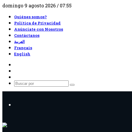
domingo 9 agosto 2026 / 07:55
Quiénes somos?
Política de Privacidad
Anúnciate con Nosotros
Contáctanos
العربية
Français
English
RSS
Facebook
X
Buscar
por
Menú