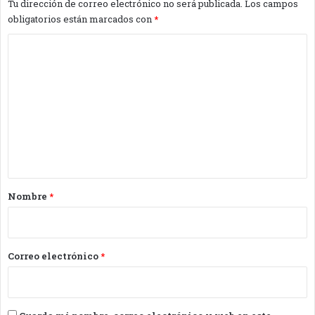
Tu dirección de correo electrónico no será publicada.
Los campos
obligatorios están marcados con
*
C
o
m
e
n
t
a
r
Nombre
*
i
o
*
Correo electrónico
*