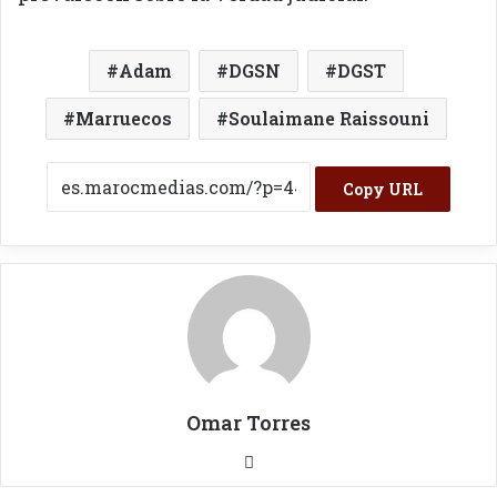
Adam
DGSN
DGST
Marruecos
Soulaimane Raissouni
Copy URL
Omar Torres
Sitio
web