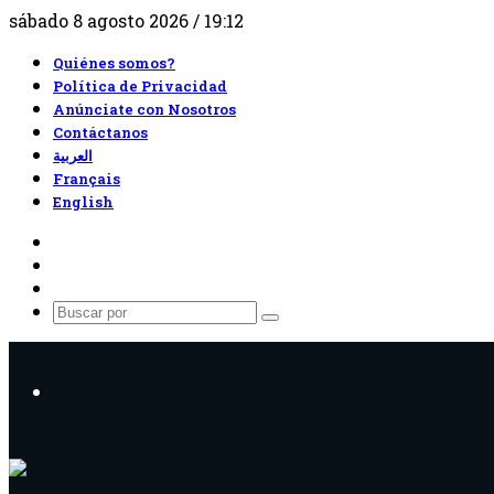
sábado 8 agosto 2026 / 19:12
Quiénes somos?
Política de Privacidad
Anúnciate con Nosotros
Contáctanos
العربية
Français
English
RSS
Facebook
X
Buscar
por
Menú