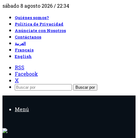
sábado 8 agosto 2026 / 22:34
Quiénes somos?
Política de Privacidad
Anúnciate con Nosotros
Contáctanos
العربية
Français
English
RSS
Facebook
X
Buscar por
Menú