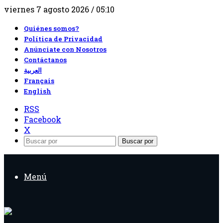
viernes 7 agosto 2026 / 05:10
Quiénes somos?
Política de Privacidad
Anúnciate con Nosotros
Contáctanos
العربية
Français
English
RSS
Facebook
X
Buscar por
Menú