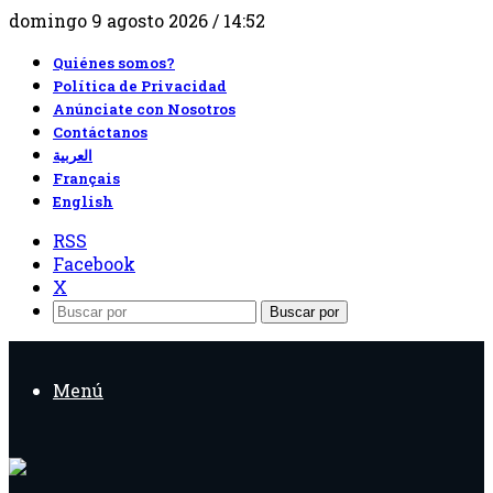
domingo 9 agosto 2026 / 14:52
Quiénes somos?
Política de Privacidad
Anúnciate con Nosotros
Contáctanos
العربية
Français
English
RSS
Facebook
X
Buscar por
Menú