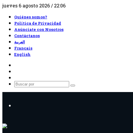
jueves 6 agosto 2026 / 22:06
Quiénes somos?
Política de Privacidad
Anúnciate con Nosotros
Contáctanos
العربية
Français
English
RSS
Facebook
X
Buscar
por
Menú