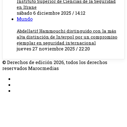
Instituto Superior de Ciencias de la Seguridad
en Ifrane
sábado 6 diciembre 2025 / 14:12
Mundo
Abdellatif Hammouchi distinguido con la más
alta distinción de Interpol por un compromiso
ejemplar en seguridad internacional
jueves 27 noviembre 2025 / 22:20
© Derechos de edición 2026, todos los derechos
reservados Marocmedias
RSS
Facebook
X
Facebook
X
WhatsApp
Telegram
Botón
volver
arriba