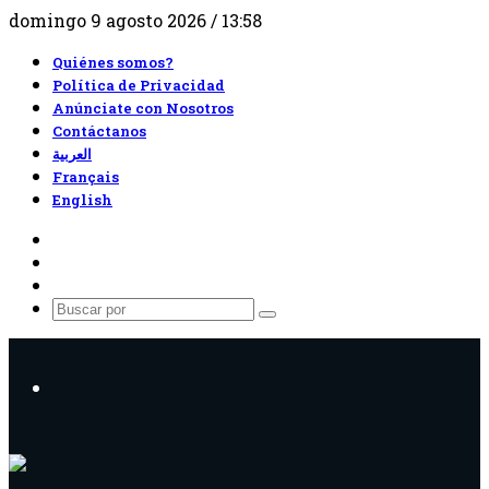
domingo 9 agosto 2026 / 13:58
Quiénes somos?
Política de Privacidad
Anúnciate con Nosotros
Contáctanos
العربية
Français
English
RSS
Facebook
X
Buscar
por
Menú