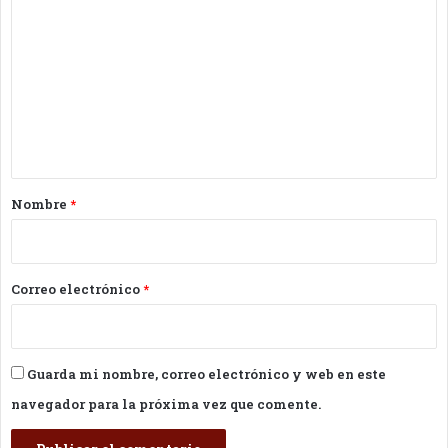
o
m
e
n
t
a
r
Nombre
*
i
o
*
Correo electrónico
*
Guarda mi nombre, correo electrónico y web en este
navegador para la próxima vez que comente.