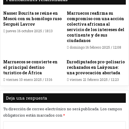
Nasser Bourita se reúne en
Marruecos reafirma su
Moscú con su homólogo ruso
compromiso con una acción
Serguéi Lavrov
colectiva africana al
servicio de los intereses del
jueves 16 octubre 2025 / 18:13
continente y de sus
ciudadanos
domingo 16 febrero 2025 / 12:08
Marruecos se convierte en
Eurodiputados pro-polisario
el principal destino
rechazados en Laâyoune:
turístico de África
una provocación abortada
viernes 10 enero 2025 / 13:16
viernes 21 febrero 2025 / 12:23
Deja una respuesta
Tu dirección de correo electrónico no será publicada.
Los campos
obligatorios están marcados con
*
C