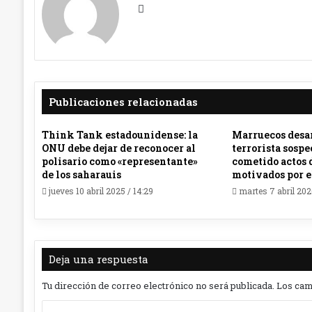
Sitio
web
Publicaciones relacionadas
Think Tank estadounidense: la
Marruecos desar
ONU debe dejar de reconocer al
terrorista sosp
polisario como «representante»
cometido actos 
de los saharauis
motivados por 
jueves 10 abril 2025 / 14:29
martes 7 abril 202
Deja una respuesta
Tu dirección de correo electrónico no será publicada.
Los cam
C