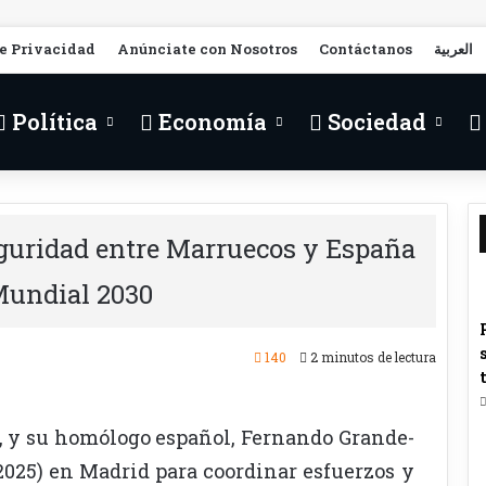
de Privacidad
Anúnciate con Nosotros
Contáctanos
العربية
Política
Economía
Sociedad
eguridad entre Marruecos y España
 Mundial 2030
140
2 minutos de lectura
it, y su homólogo español, Fernando Grande-
.2025) en Madrid para coordinar esfuerzos y