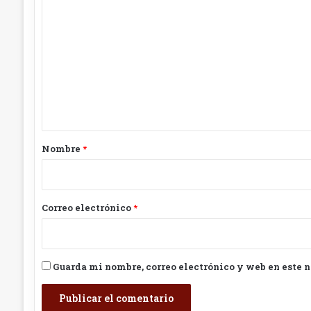
o
m
e
n
t
a
r
Nombre
*
i
o
*
Correo electrónico
*
Guarda mi nombre, correo electrónico y web en este 