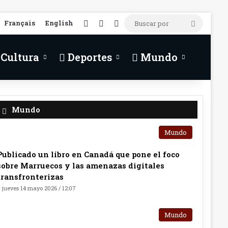
RSS
Facebook
X
Buscar
Français
English
por
Cultura
Deportes
Mundo
Mundo
Mundo
Publicado un libro en Canadá que pone el foco
sobre Marruecos y las amenazas digitales
transfronterizas
jueves 14 mayo 2026 / 12:07
Mundo