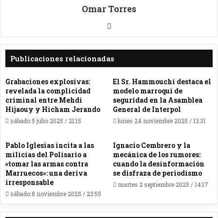
Omar Torres
Sitio
web
Publicaciones relacionadas
Grabaciones explosivas:
El Sr. Hammouchi destaca el
revelada la complicidad
modelo marroquí de
criminal entre Mehdi
seguridad en la Asamblea
Hijaouy y Hicham Jerando
General de Interpol
sábado 5 julio 2025 / 21:15
lunes 24 noviembre 2025 / 13:31
Pablo Iglesias incita a las
Ignacio Cembrero y la
milicias del Polisario a
mecánica de los rumores:
«tomar las armas contra
cuando la desinformación
Marruecos»: una deriva
se disfraza de periodismo
irresponsable
martes 2 septiembre 2025 / 14:17
sábado 8 noviembre 2025 / 23:55