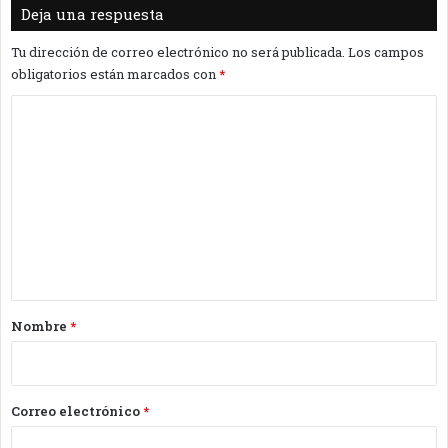
Deja una respuesta
Tu dirección de correo electrónico no será publicada.
Los campos
obligatorios están marcados con
*
C
o
m
e
n
t
a
r
Nombre
*
i
o
*
Correo electrónico
*