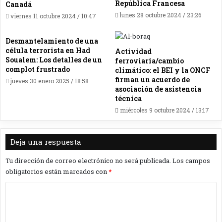
República Francesa
Canadá
lunes 28 octubre 2024 / 23:26
viernes 11 octubre 2024 / 10:47
Desmantelamiento de una
célula terrorista en Had
Actividad
Soualem: Los detalles de un
ferroviaria/cambio
complot frustrado
climático: el BEI y la ONCF
firman un acuerdo de
jueves 30 enero 2025 / 18:58
asociación de asistencia
técnica
miércoles 9 octubre 2024 / 13:17
Deja una respuesta
Tu dirección de correo electrónico no será publicada.
Los campos
obligatorios están marcados con
*
C
o
m