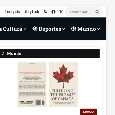
RSS
Facebook
X
Français
English
Buscar
por
Cultura
Deportes
Mundo
Mundo
Mundo