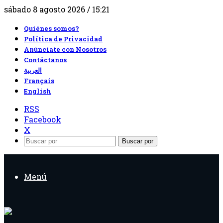
sábado 8 agosto 2026 / 15:21
Quiénes somos?
Política de Privacidad
Anúnciate con Nosotros
Contáctanos
العربية
Français
English
RSS
Facebook
X
Buscar por
Menú