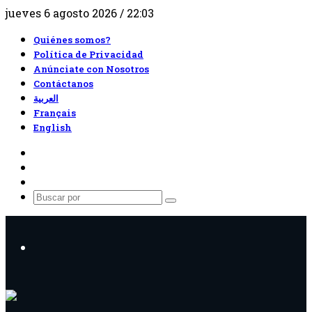
jueves 6 agosto 2026 / 22:03
Quiénes somos?
Política de Privacidad
Anúnciate con Nosotros
Contáctanos
العربية
Français
English
RSS
Facebook
X
Buscar
por
Menú