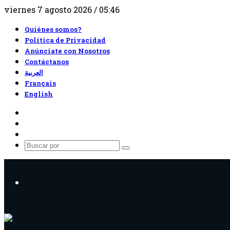
viernes 7 agosto 2026 / 05:46
Quiénes somos?
Política de Privacidad
Anúnciate con Nosotros
Contáctanos
العربية
Français
English
RSS
Facebook
X
Buscar
por
Menú