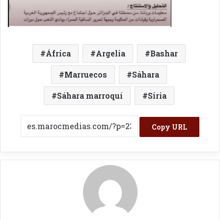
África
Argelia
Bashar
Marruecos
Sáhara
Sáhara marroquí
Siria
Copy URL