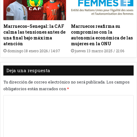
Marruecos–Senegal: la CAF
Marruecos reafirma su
calma las tensiones antes de
compromiso con la
una final bajo máxima
autonomía económica de las
atención
mujeres en la ONU
domingo 18 enero 2026 / 14:07
jueves 13 marzo 2025 / 21:06
Deja una respuesta
Tu dirección de correo electrónico no será publicada.
Los campos
obligatorios están marcados con
*
C
o
m
e
n