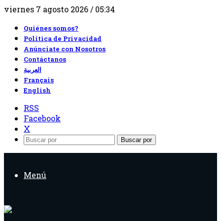
viernes 7 agosto 2026 / 05:34
Quiénes somos?
Política de Privacidad
Anúnciate con Nosotros
Contáctanos
العربية
Français
English
RSS
Facebook
X
Buscar por
Menú